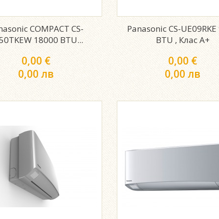
nasonic COMPACT CS-
Panasonic CS-UE09RKE
50TKEW 18000 BTU...
BTU , Клас A+
0,00 €
0,00 €
0,00 лв
0,00 лв