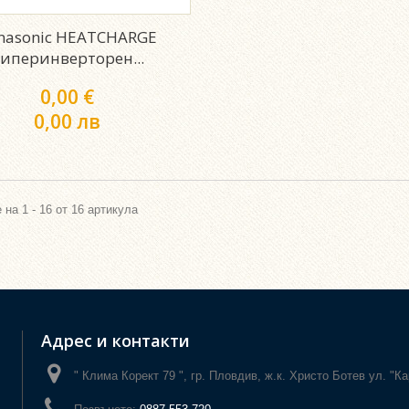
nasonic HEATCHARGE
иперинверторен...
0,00 €
0,00 лв
 на 1 - 16 от 16 артикула
Адрес и контакти
" Клима Корект 79 ", гр. Пловдив, ж.к. Христо Ботев ул. "