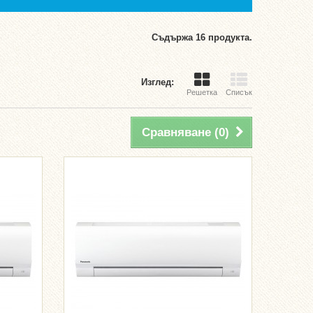
Съдържа 16 продукта.
Изглед:
Решетка
Списък
Сравняване (
0
)