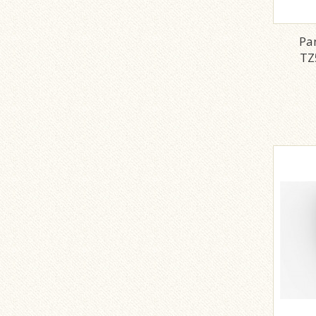
Pa
TZ