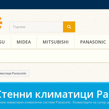
SU
MIDEA
MITSUBISHI
PANASONIC
иматици Panasonic
Стенни климатици Pa
енни инверторни климатични системи Panasonic. Климатиците на супер ц