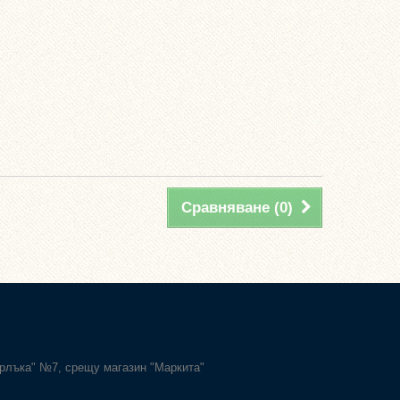
Сравняване (
0
)
Карлъка" №7, срещу магазин "Маркита"