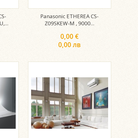
CS-
Panasonic ETHEREA CS-
,...
Z09SKEW-M , 9000...
0,00 €
0,00 лв