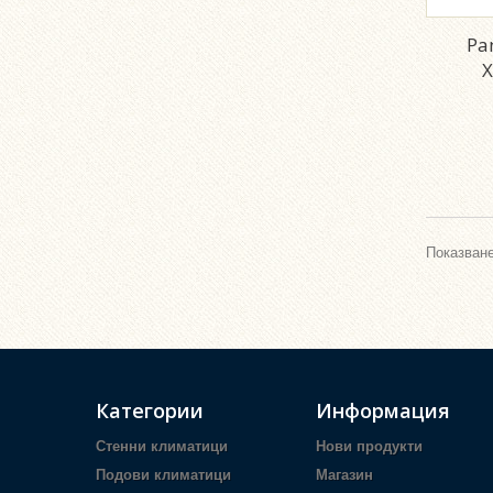
Pa
Х
Показване
Категории
Информация
Стенни климатици
Нови продукти
Подови климатици
Магазин