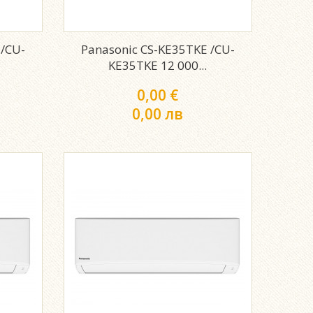
 /CU-
Panasonic CS-KE35TKE /CU-
KE35TKE 12 000...
0,00 €
0,00 лв