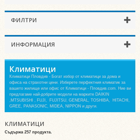
ФИЛТРИ
ИНФОРМАЦИЯ
Климатици
Климатици Пловдив - Богат избор от климатици за дома и
офиса на страхотни цени. Изберете перфектния климатик за
вашето жилище или офис от Климатици - Пловдив.com. Ние ви
предлагаме най-добрите модели на марките DAIKIN
,MTSUBISHI , FUJI, FUJITSU, GENERAL, TOSHIBA, HITACHI,
GREE, PANASONIC, MIDEA, NIPPON и други.
КЛИМАТИЦИ
Съдържа 257 продукта.