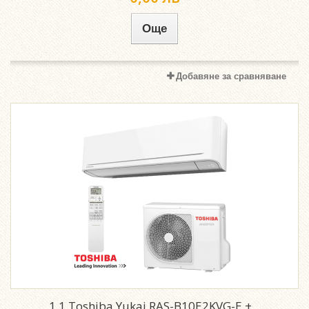
Още
Добавяне за сравняване
1.1.Toshiba Yukai RAS-B10E2KVG-E +...