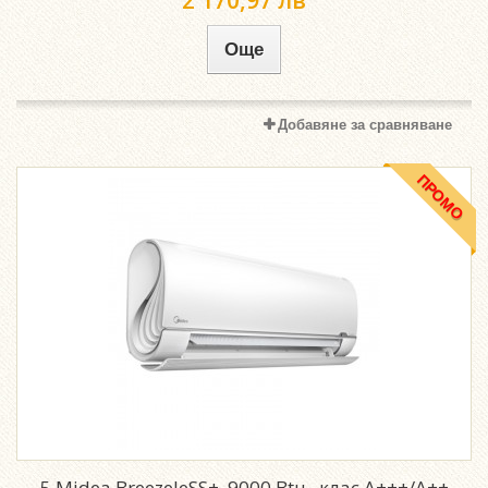
Още
Добавяне за сравняване
ПРОМО
5.Midea BreezeleSS+ ,9000 Btu , клас А+++/А++