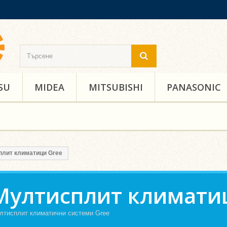
SU
MIDEA
MITSUBISHI
PANASONIC
лит климатици Gree
Мултисплит климати
лтисплит климатични системи Gree