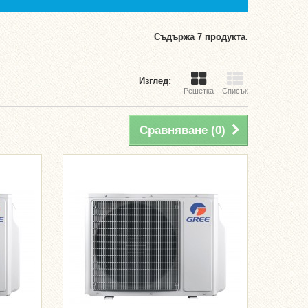
Съдържа 7 продукта.
Изглед:
Решетка
Списък
Сравняване (
0
)