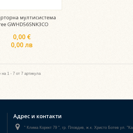
рторна мултисистема
ree GWHD56SNK3CO
0,00 €
0,00 лв
 на 1 - 7 от 7 артикула
Адрес и контакти
" Клима Корект 79 ", гр. Пловдив, ж.к. Христо Ботев ул. "