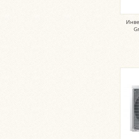
Инве
G