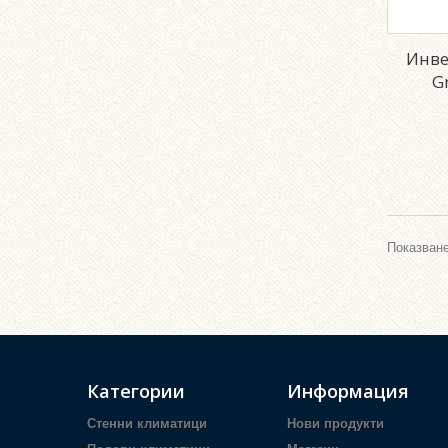
Инве
G
Показване
Категории
Информация
Стенни климатици
Нови продукти