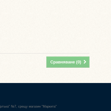
Сравняване (
0
)
Карлъка" №7, срещу магазин "Маркита"