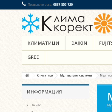
Позвънете сега:
0887 553 720
КЛИМАТИЦИ
DAIKIN
FUJIT
GREE
Климатици
Мултисплит системи
Мултисп
ИНФОРМАЦИЯ
За нас
Му