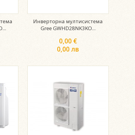
стема
Инверторна мултисистема
...
Gree GWHD28NK3KO...
0,00 €
0,00 лв