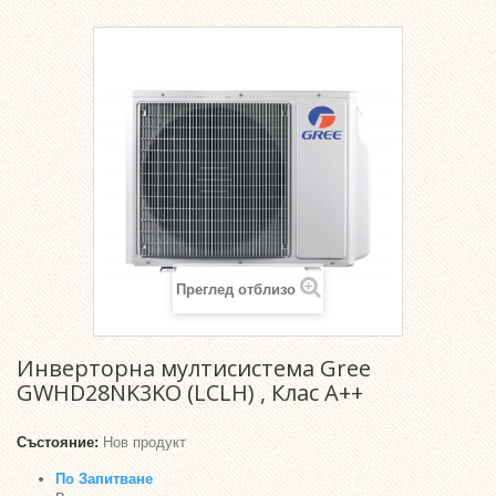
Преглед отблизо
Инверторна мултисистема Gree
GWHD28NK3KO (LCLH) , Клас А++
Състояние:
Нов продукт
По Запитване