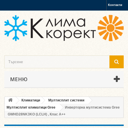
Контакти
МЕНЮ
Климатици
Мултисплит системи
Мултисплит климатици Gree
Инверторна мултисистема Gree
GWHD28NK3KO (LCLH) , Клас А++