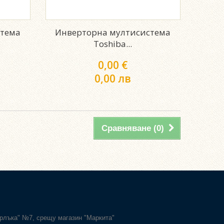
стема
Инверторна мултисистема
Toshiba...
0,00 €
0,00 лв
Сравняване (
0
)
Карлъка" №7, срещу магазин "Маркита"