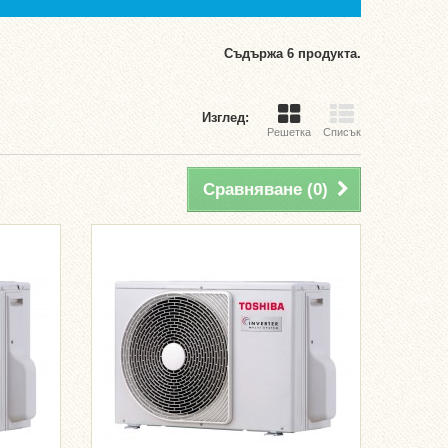
Съдържа 6 продукта.
Изглед:
Решетка
Списък
Сравняване (
0
)