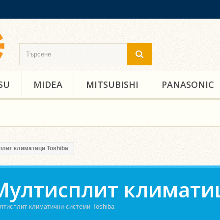
SU
MIDEA
MITSUBISHI
PANASONIC
лит климатици Toshiba
Мултисплит климатиц
лтисплит климатични системи Toshiba