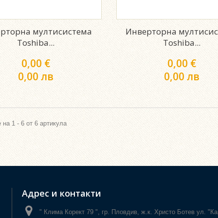
рторна мултисистема
Инверторна мултиси
Toshiba...
Toshiba...
0,00 €
0,00 €
0,00 лв
0,00 лв
 на 1 - 6 от 6 артикула
Адрес и контакти
" Клима Корект 79 ", гр. Пловдив, ж.к. Христо Ботев ул. "