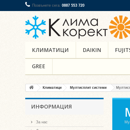
Позвънете сега:
0887 553 720
КЛИМАТИЦИ
DAIKIN
FUJIT
GREE
Климатици
Мултисплит системи
Мултисп
ИНФОРМАЦИЯ
За нас
Му