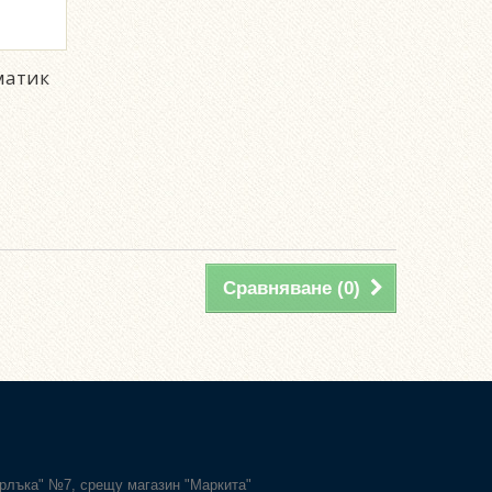
иматик
Сравняване (
0
)
Карлъка" №7, срещу магазин "Маркита"