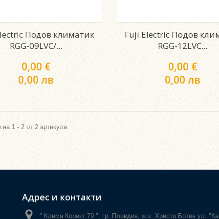
Electric Подов климатик
Fuji Electric Подов кл
RGG-09LVC/...
RGG-12LVC...
0,00 €
0,00 €
0,00 лв
0,00 лв
 на 1 - 2 от 2 артикула
Адрес и контакти
" Клима Корект 79 ", гр. Пловдив, ж.к. Христо Ботев ул. "