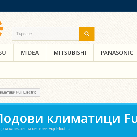
SU
MIDEA
MITSUBISHI
PANASONIC
матици Fuji Electric
Подови климатици Fuji
ови климатични системи Fuji Electric