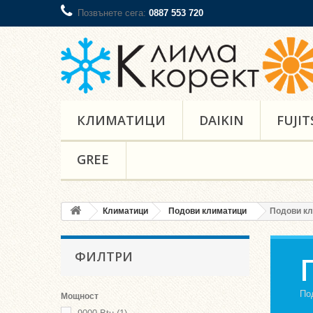
Позвънете сега:
0887 553 720
КЛИМАТИЦИ
DAIKIN
FUJIT
GREE
Климатици
Подови климатици
Подови кли
ФИЛТРИ
Под
Мощност