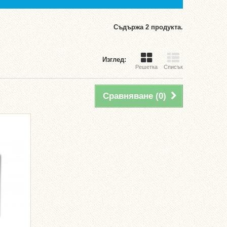
Съдържа 2 продукта.
Изглед:
Решетка
Списък
Сравняване (
0
)