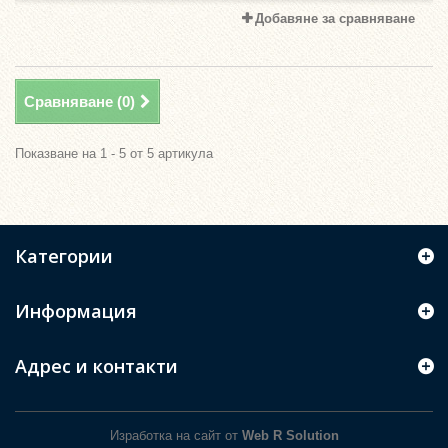
Добавяне за сравняване
Сравняване (
0
)
Показване на 1 - 5 от 5 артикула
Категории
Информация
Адрес и контакти
Изработка на сайт от
Web R Solution