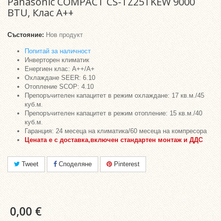
Panasonic COMPACT CS-TZ25TKEW 9000
BTU, Клас A++
Състояние:
Нов продукт
Попитай за наличност
Инверторен климатик
Енергиен клас: A++/A+
Охлаждане SEER: 6.10
Отопление SCOP: 4.10
Препоръчителен капацитет в режим охлаждане: 17 кв.м./45
куб.м.
Препоръчителен капацитет в режим отопление: 15 кв.м./40
куб.м.
Гаранция: 24 месеца на климатика/60 месеца на компресора
Цената е с
доставка,
включен стандартен монтаж и ДДС
Tweet
Споделяне
Pinterest
0,00 €