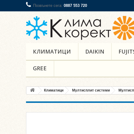
Позвънете сега:
0887 553 720
КЛИМАТИЦИ
DAIKIN
FUJIT
GREE
Климатици
Мултисплит системи
Мултисп