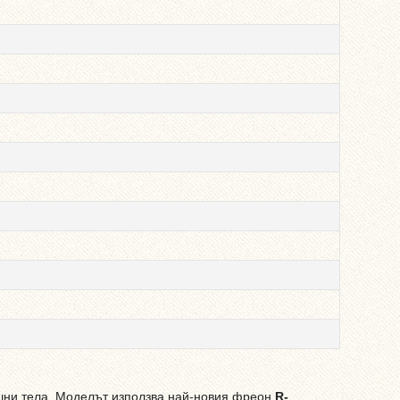
шни тела. Моделът използва най-новия фреон
R-