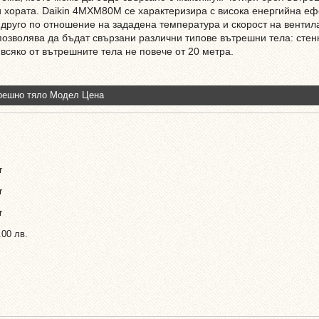
 и хората. Daikin 4MXM80M се характеризира с висока енергийна еф
 друго по отношение на зададена температура и скорост на вентил
озволява да бъдат свързани различни типове вътрешни тела: стенн
 всяко от вътрешните тела не повече от 20 метра.
решно тяло
Модел
Цена
r
r
r
.00 лв.