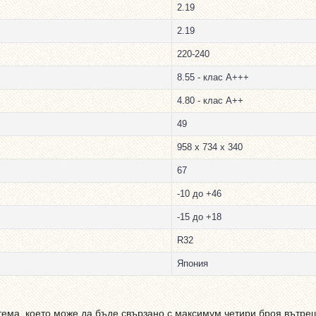
2.19
2.19
220-240
8.55 - клас А+++
4.80 - клас А++
49
958 x 734 x 340
67
-10 до +46
-15 до +18
R32
Япония
тема, което може да бъде свързано с максимум четири броя вътре