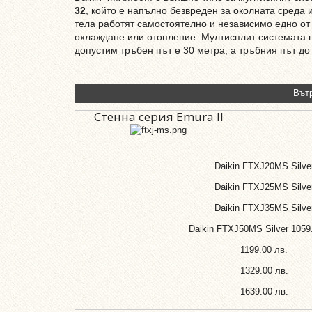
32
, който е напълно безвреден за околната среда
тела работят самостоятелно и независимо едно от
охлаждане или отопление. Мултисплит системата п
допустим тръбен път е 30 метра, а тръбния път до
Вът
Стенна серия Emura II
Daikin FTXJ20MS Silve
Daikin FTXJ25MS Silve
Daikin FTXJ35MS Silve
Daikin FTXJ50MS Silver
1059
1199.00 лв.
1329.00 лв.
1639.00 лв.