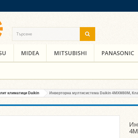
SU
MIDEA
MITSUBISHI
PANASONIC
лит климатици Daikin
Инверторна мултисистема Daikin 4MXM80M, Кл
Ин
4M