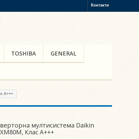
Контакти
TOSHIBA
GENERAL
ас А+++
верторна мултисистема Daikin
XM80M, Клас А+++