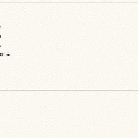
e
e
e
.00 лв.