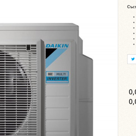
Със
0,
0,