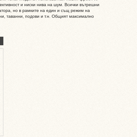
ективност и ниски нива на шум. Всички вътрешни
атора, но в рамките на един и същ режим на
и, таванни, подови и т.н. Общият максимално