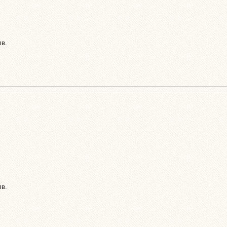
лв.
лв.