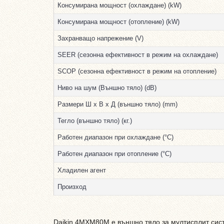
Консумирана мощност (охлаждане) (kW)
Консумирана мощност (отопление) (kW)
Захранващо напрежение (V)
SEER (сезонна ефективност в режим на охлаждане)
SCOP (сезонна ефективност в режим на отопление)
Ниво на шум (Външно тяло) (dB)
Размери Ш х В х Д (външно тяло) (mm)
Тегло (външно тяло) (кг.)
Работен диапазон при охлаждане (°С)
Работен диапазон при отопление (°С)
Хладилен агент
Произход
Daikin 4MXM80M е външно тяло за мултисплит сис