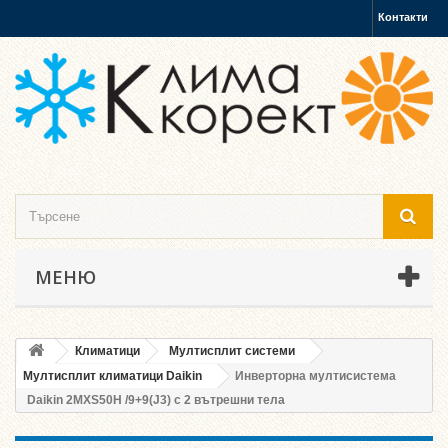
Контакти
МЕНЮ
Климатици
Мултисплит системи
Мултисплит климатици Daikin
Инверторна мултисистема
Daikin 2MXS50H /9+9(J3) с 2 вътрешни тела