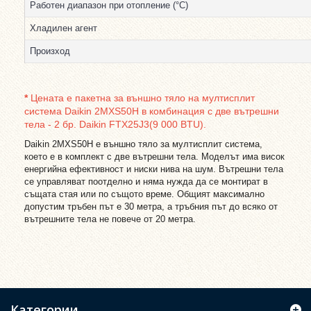
Работен диапазон при отопление (°С)
Хладилен агент
Произход
*
Цената е пакетна за външно тяло на мултисплит
система Daikin 2MXS50H в комбинация с две вътрешни
тела - 2 бр. Daikin FTX25J3(9 000 BTU).
Daikin 2MXS50H е външно тяло за мултисплит система,
което е в комплект с две вътрешни тела. Моделът има висок
енергийна ефективност и ниски нива на шум. Вътрешни тела
се управляват поотделно и няма нужда да се монтират в
същата стая или по същото време. Общият максимално
допустим тръбен път е 30 метра, а тръбния път до всяко от
вътрешните тела не повече от 20 метра.
Категории