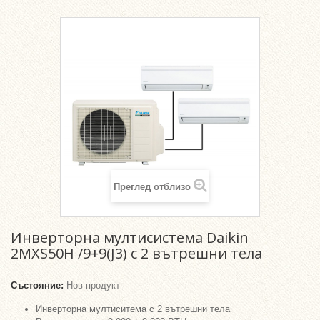
Преглед отблизо
Инверторна мултисистема Daikin
2MXS50H /9+9(J3) с 2 вътрешни тела
Състояние:
Нов продукт
Инверторна мултиситема с 2 вътрешни тела