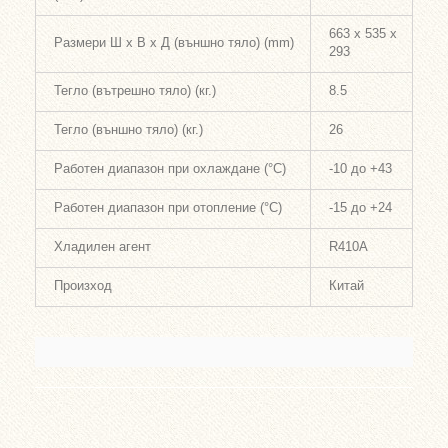
663 x 535 x
Размери Ш х В х Д (външно тяло) (mm)
293
Тегло (вътрешно тяло) (кг.)
8.5
Тегло (външно тяло) (кг.)
26
Работен диапазон при охлаждане (°С)
-10 до +43
Работен диапазон при отопление (°С)
-15 до +24
Хладилен агент
R410A
Произход
Китай