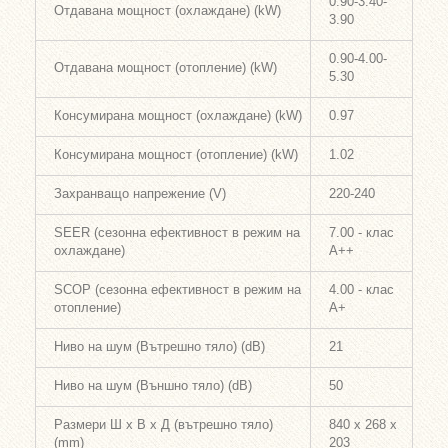
0.90-3.40-
Отдавана мощност (охлаждане) (kW)
3.90
0.90-4.00-
Отдавана мощност (отопление) (kW)
5.30
Консумирана мощност (охлаждане) (kW)
0.97
Консумирана мощност (отопление) (kW)
1.02
Захранващо напрежение (V)
220-240
SEER (сезонна ефективност в режим на
7.00 - клас
охлаждане)
A++
SCOP (сезонна ефективност в режим на
4.00 - клас
отопление)
A+
Ниво на шум (Вътрешно тяло) (dB)
21
Ниво на шум (Външно тяло) (dB)
50
Размери Ш х В х Д (вътрешно тяло)
840 x 268 x
(mm)
203